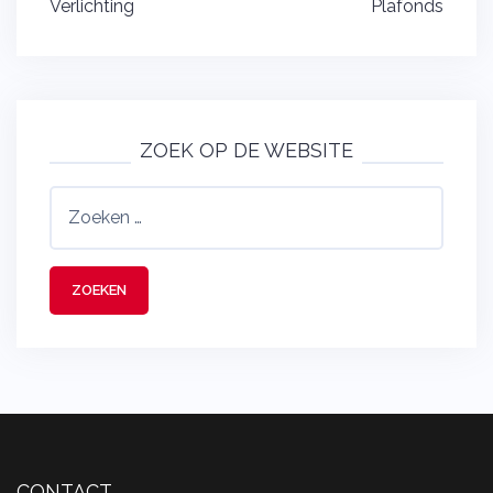
Bericht
Verlichting
Plafonds
navigatie
ZOEK OP DE WEBSITE
Zoeken
naar:
CONTACT