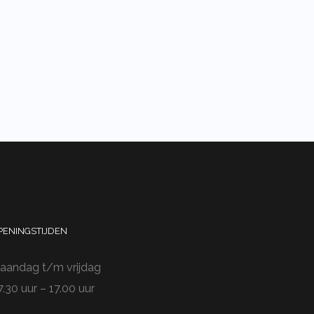
PENINGSTIJDEN
aandag t/m vrijdag
7.30 uur – 17.00 uur