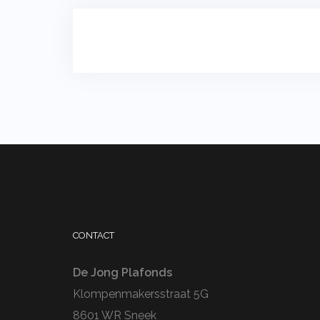
Bericht
navigatie
CONTACT
De Jong Plafonds
Klompenmakersstraat 5G
8601 WR Sneek