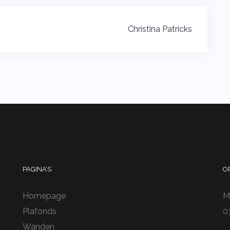
Christina Patricks
PAGINA’S
O
Homepage
M
Plafonds
0
Wanden